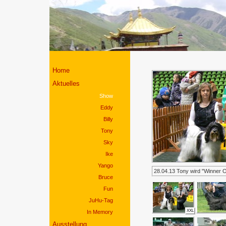
Home
Aktuelles
Show
Eddy
Billy
Tony
Sky
Ike
Yango
28.04.13 Tony wird "Winner Op
Bruce
Fun
JuHu-Tag
XXL
In Memory
Ausstellung