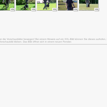
XXL
XXL
XXL
XXL
XXL
er die Vorschaubilder bewegen! Bei einem Hinweis auf ein XXL-Bild können Sie dieses aufrufen,
rschaubild klicken. Das Bild öffnet sich in einem neuen Fenster.