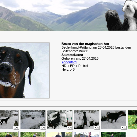
Bruce von der magischen Axt
Begleithund-Prüfung am 28.04.2018 bestanden
Spitzname: Bruce
Stammdaten:
Geboren am: 27.04.2016
Ahnentafel
HD + ED + PL frei
Herz o.B.
XXL
XXL
XXL
XXL
XXL