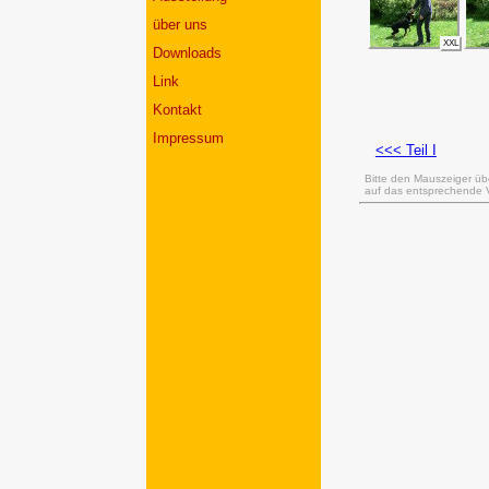
über uns
XXL
Downloads
Link
Kontakt
Impressum
<<< Teil I
Bitte den Mauszeiger üb
auf das entsprechende Vo