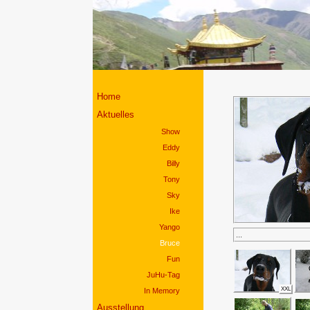
Home
Aktuelles
Show
Eddy
Billy
Tony
Sky
Ike
Yango
...
Bruce
Fun
JuHu-Tag
XXL
In Memory
Ausstellung